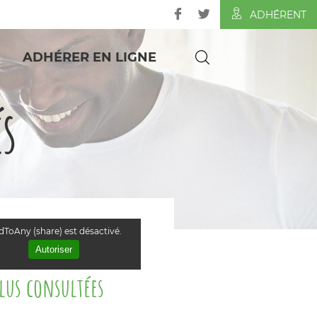
ADHÉRENT
ADHÉRER EN LIGNE
és
ToAny (share) est désactivé.
Autoriser
plus consultées