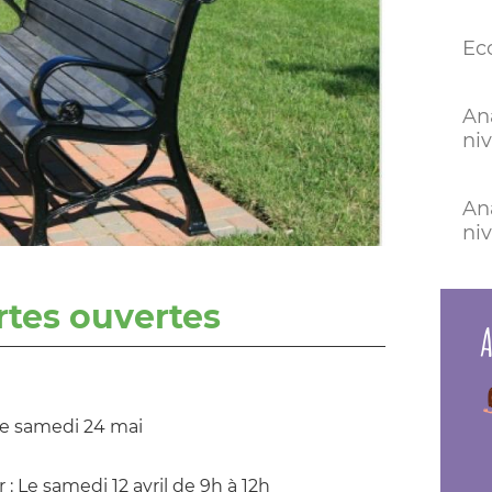
Eco
An
ni
An
ni
rtes ouvertes
A
Le samedi 24 mai
: Le samedi 12 avril de 9h à 12h