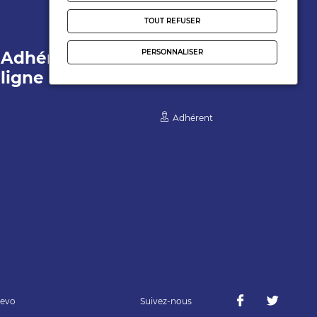
TOUT REFUSER
PERSONNALISER
Adhérer en
Espace
ligne
Personnel
Adhérent
evo
Suivez-nous