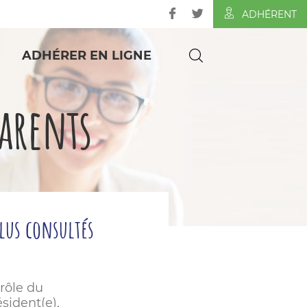
ADHÉRENT
ADHÉRER EN LIGNE
parents
plus consultés
 rôle du
sident(e),