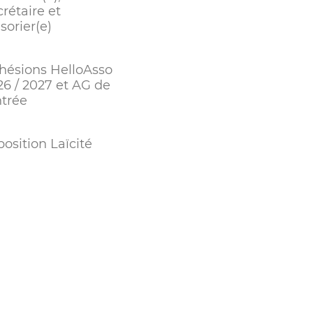
rétaire et
sorier(e)
hésions HelloAsso
26 / 2027 et AG de
ntrée
osition Laïcité