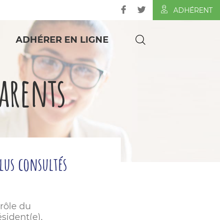
ADHÉRENT
ADHÉRER EN LIGNE
parents
plus consultés
 rôle du
sident(e),