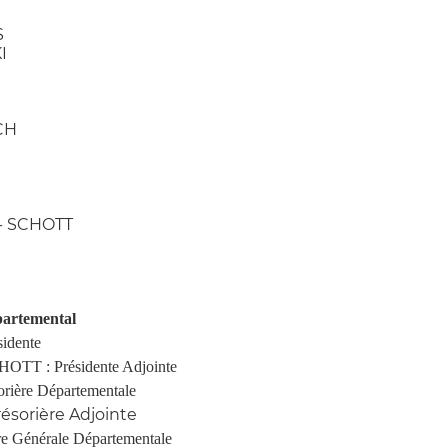
S
I
CH
- SCHOTT
partemental
idente
TT : Présidente Adjointe
rière Départementale
ésorière Adjointe
re Générale Départementale