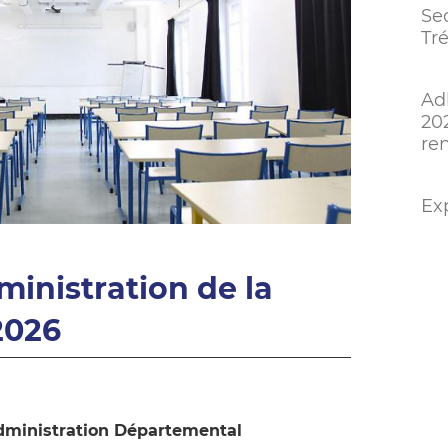
Sec
Tré
Ad
20
re
Exp
ministration de la
2026
Administration Départemental