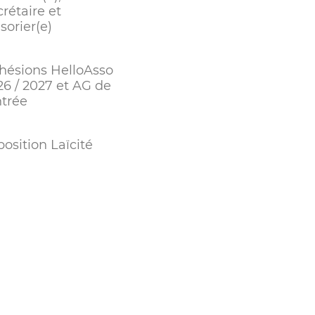
rétaire et
sorier(e)
hésions HelloAsso
26 / 2027 et AG de
ntrée
osition Laïcité