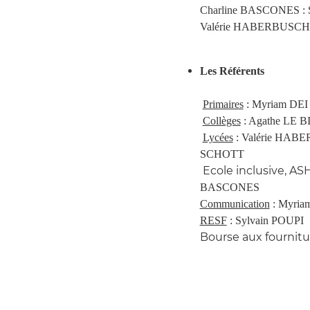
Charline BASCONES : Se
Valérie HABERBUSCH : T
Les Référents
Primaires
: Myriam DEI
Collèges
: Agathe LE 
Lycées
: Valérie HABE
SCHOTT
Ecole inclusive, A
BASCONES
Communication
: Myria
RESF
: Sylvain POUPI
Bourse aux fournitu