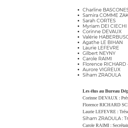
Charline BASCONE
Samira COMME ZAK
Sarah CORTES
Myriam DEI CIECHI
Corinne DEVAUX
Valérie HABERBUS
Agathe LE BIHAN
Laurie LEFEVRE
Gilbert NEYNY
Carole RAIMI
Florence RICHARD 
Aurore VIGREUX
Siham ZRAOULA
Les élus au Bureau Dé
Corinne DEVAUX : Prés
Florence RICHARD SCHO
Laurie LEFEVRE : Tréso
Siham ZRAOULA : Tr
Carole RAIMI : Secrétai