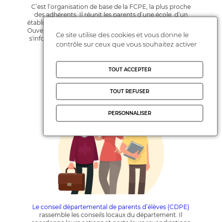
C’est l’organisation de base de la FCPE, la plus proche
des adhérents. Il réunit les parents d’une école, d’un
établissement scolaire ou d’un groupe d’établissements.
Ouvert à tous, il permet aux parents de se rencontrer, de
Ce site utilise des cookies et vous donne le
s'informer, d'échanger, de remplir leur rôle au sein de la
contrôle sur ceux que vous souhaitez activer
communauté éducative.
TOUT ACCEPTER
Le conseil départemental
TOUT REFUSER
PERSONNALISER
Le conseil départemental de parents d’élèves (CDPE)
rassemble les conseils locaux du département. Il